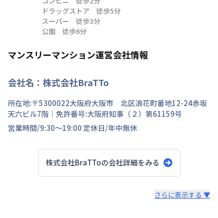
コンビニ　徒歩2分

ドラッグストア　徒歩5分

スーパー　徒歩3分

公園　徒歩6分
マンスリーマンション運営会社情報
会社名：
株式会社BraTTo
所在地:〒
5300022
大阪府
大阪市 北区
浪花町
番地
12-24赤坂
天六ビル7階
｜免許番号:
大阪府知事（２）第61159号
営業時間/
9:30～19:00
定休日/
年中無休
株式会社BraTTo
の会社詳細をみる
スタッフからのコメント
さらに表示する ▼