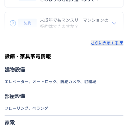
次回更新日
情報更新日より14日以内
BraTToの運営するマンスリーマンションのお支払い
情報更新日
は、指定口座へのお振込み・当社での現金払い、クレ
2026年7月26日
未成年でもマンスリーマンションの
契約
ジットカード払い（DCカード、VISAカード、Master
契約はできますか？
カード、JCBカード、UFJカード、UFJニコス、
未成年の方でもご契約いただけますが、「親権者同意
AMEX）、 PayPay払いが可能です。
さらに表示する ▼
書」をご提出いただく事になります。
設備・家具家電情報
建物設備
エレベーター
、
オートロック
、
防犯カメラ
、
駐輪場
部屋設備
フローリング
、
ベランダ
家電