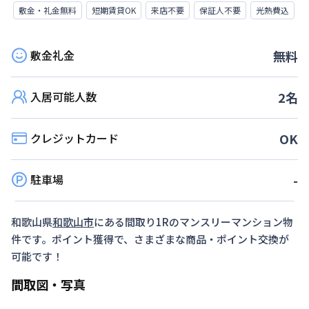
敷金・礼金無料
短期賃貸OK
来店不要
保証人不要
光熱費込
敷金礼金
無料
入居可能人数
2
名
クレジットカード
OK
駐車場
-
和歌山県
和歌山市
にある間取り
1R
のマンスリーマンション物
件です。ポイント獲得で、さまざまな商品・ポイント交換が
可能です！
間取図・写真