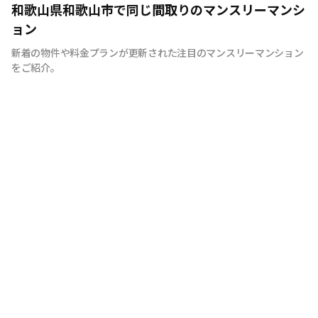
全国の主要都市を中心に、即日から利用可能なウィークリ
和歌山県和歌山市で同じ間取りのマンスリーマンシ
ーマンションやマンスリーマンションを紹介しておりま
ョン
す。大学受験、単身赴任など様々な用途でお使い いただ
新着の物件や料金プランが更新された注目のマンスリーマンション
ける『BraTTo×weekly＆monthly』をぜひご利用くださ
をご紹介。
い。 敷金・礼金はかかりません。電気・ガス・水道の手
続きも不要でカバン一つでご入居頂けます。