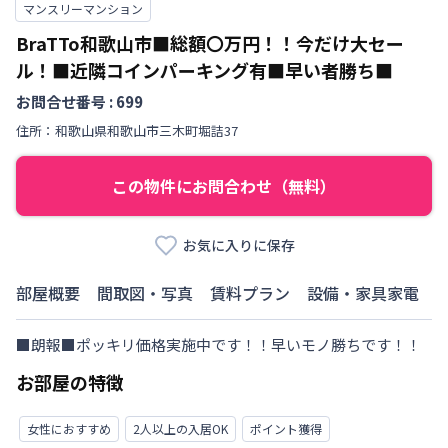
マンスリーマンション
BraTTo和歌山市■総額〇万円！！今だけ大セー
ル！■近隣コインパーキング有■早い者勝ち■
お問合せ番号 :
699
住所：
和歌山県
和歌山市
三木町堀詰
37
この物件にお問合わせ（無料）
お気に入りに保存
部屋概要
間取図・写真
賃料プラン
設備・家具家電
■朗報■ポッキリ価格実施中です！！早いモノ勝ちです！！
お部屋の特徴
女性におすすめ
2人以上の入居OK
ポイント獲得