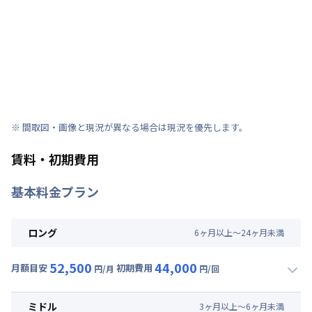
※ 間取図・画像と現況が異なる場合は現況を優先します。
賃料・初期費用
基本料金プラン
ロング
6
ヶ
月
以上～
24
ヶ
月
未満
52,500
44,000
月額目安
初期費用
円/月
円/回
▼
ロング
利用時の料金詳細
月額賃料目安(30日利用)
ミドル
3
ヶ
月
以上～
6
ヶ
月
未満