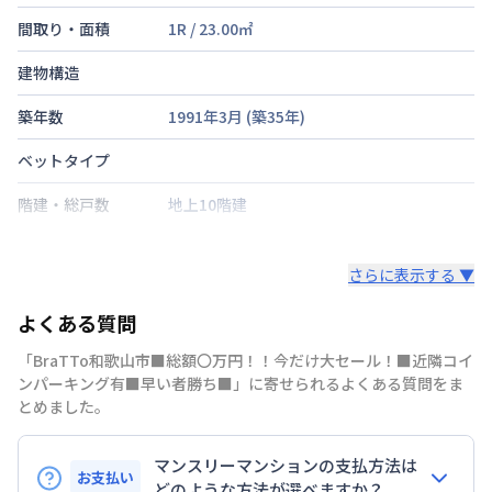
間取り・面積
1R
/
23.00
㎡
建物構造
築年数
1991年3月
(築
35
年)
ベットタイプ
階建・総戸数
地上10階建
鍵の種類
鍵
さらに表示する ▼
部屋の向き
タイプによって異なる
よくある質問
禁煙・喫煙
「BraTTo和歌山市■総額〇万円！！今だけ大セール！■近隣コイ
交通
ンパーキング有■早い者勝ち■」に寄せられるよくある質問をま
とめました。
定員
2
名
マンスリーマンションの支払方法は
駐車場
なし
お支払い
どのような方法が選べますか？