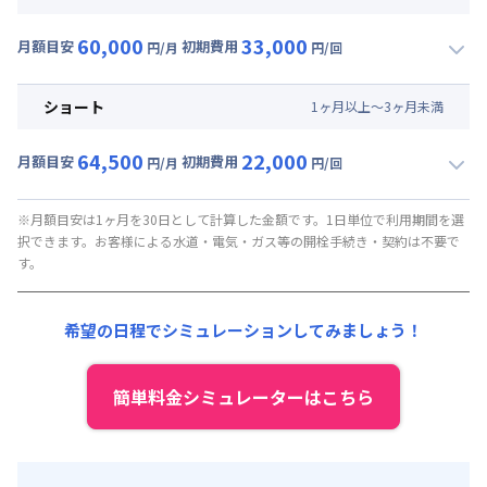
賃料 :
15,000円/月 (500円/日)
60,000
33,000
光熱費他 :
0円/月 (0円/日) ※賃料に含める
月額目安
初期費用
円/月
円/回
▼
ミドル
利用時の料金詳細
清掃料他 :
35,000円/回 (税抜)
月額賃料目安(30日利用)
その他費用 :
ショート
1
ヶ
月
以上～
3
ヶ
月
未満
管理費
:
37,500円/月 (1,250円/日)
賃料 :
22,500円/月 (750円/日)
初期費用
64,500
22,000
光熱費他 :
0円/月 (0円/日) ※賃料に含める
月額目安
初期費用
円/月
円/回
契約事務手数料 : 5,000円/回 (税抜)
▼
ショート
利用時の料金詳細
清掃料他 :
25,000円/回 (税抜)
月額賃料目安(30日利用)
その他費用 :
※月額目安は1ヶ月を30日として計算した金額です。1日単位で利用期間を選
択できます。お客様による水道・電気・ガス等の開栓手続き・契約は不要で
管理費
:
37,500円/月 (1,250円/日)
賃料 :
27,000円/月 (900円/日)
す。
初期費用
光熱費他 :
0円/月 (0円/日) ※賃料に含める
契約事務手数料 : 5,000円/回 (税抜)
清掃料他 :
15,000円/回 (税抜)
希望の日程でシミュレーションしてみましょう！
その他費用 :
管理費
:
37,500円/月 (1,250円/日)
初期費用
簡単料金シミュレーターはこちら
契約事務手数料 : 5,000円/回 (税抜)