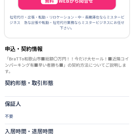
WEBから問合せ
無料
社宅代行・出張・転勤・リロケーション・中・長期滞在ならミスタービ
ジネス 急な出張や転勤・社宅代行業務ならミスタービジネスにお任せ
下さい。
申込・契約情報
「
BraTTo和歌山市■総額〇万円！！今だけ大セール！■近隣コイ
ンパーキング有■早い者勝ち■
」の契約方法についてご説明しま
す。
契約形態・取引形態
保証人
不要
入居時間・退居時間