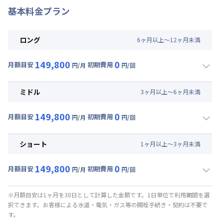
基本料金プラン
ロング
6
ヶ
月
以上～
12
ヶ
月
未満
149,800
0
月額目安
初期費用
円/月
円/回
▼
ロング
利用時の料金詳細
月額賃料目安(30日利用)
ミドル
3
ヶ
月
以上～
6
ヶ
月
未満
賃料 :
149,800円/月
149,800
0
光熱費他 :
0円/月 (0円/日) ※賃料に含める
月額目安
初期費用
円/月
円/回
▼
ミドル
利用時の料金詳細
清掃料他 :
0円/回
月額賃料目安(30日利用)
ショート
1
ヶ
月
以上～
3
ヶ
月
未満
賃料 :
149,800円/月
149,800
0
光熱費他 :
0円/月 (0円/日) ※賃料に含める
月額目安
初期費用
円/月
円/回
▼
ショート
利用時の料金詳細
清掃料他 :
0円/回
月額賃料目安(30日利用)
※月額目安は1ヶ月を30日として計算した金額です。1日単位で利用期間を選
択できます。お客様による水道・電気・ガス等の開栓手続き・契約は不要で
賃料 :
149,800円/月
す。