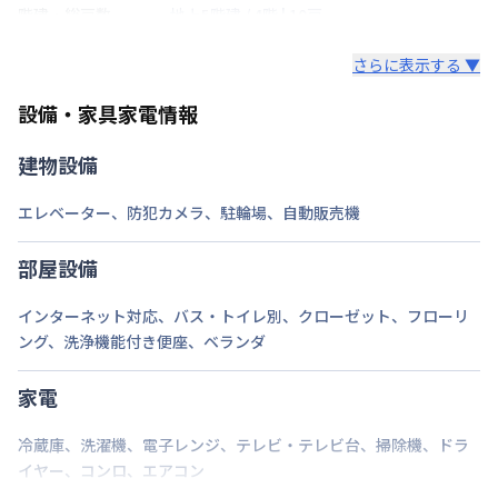
階建・総戸数
地上5階建
/
4階
|
10戸
鍵の種類
鍵
さらに表示する ▼
部屋の向き
南西
設備・家具家電情報
禁煙・喫煙
禁煙
建物設備
名古屋市桜通線
国際センター駅
徒歩
3
分
エレベーター
、
防犯カメラ
、
駐輪場
、
自動販売機
交通
名古屋市鶴舞線
丸の内駅
徒歩
7
分
名古屋市東山線
名古屋駅
徒歩
10
分
部屋設備
定員
2
名
インターネット対応
、
バス・トイレ別
、
クローゼット
、
フローリ
駐車場
なし
ング
、
洗浄機能付き便座
、
ベランダ
次回更新日
情報更新日より14日以内
家電
情報更新日
2026年7月23日
冷蔵庫
、
洗濯機
、
電子レンジ
、
テレビ・テレビ台
、
掃除機
、
ドラ
建物すぐ隣に広いパーキングあり
イヤー
、
コンロ
、
エアコン