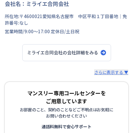
会社名：
ミライエ合同会社
所在地:〒
4600021
愛知県
名古屋市 中区
平和
１丁目
番地
｜免
許番号:
なし
営業時間/
9:00～17:00
定休日/
土日祝
ミライエ合同会社
の会社詳細をみる
スタッフからのコメント
さらに表示する ▼
当社の運営物件は追加費用なしの完全定額制です！ シン
マンスリー専用コールセンターを
プルな料金システムのため、二人暮らしの方に選ばれてお
ご用意しています
ります。
お部屋のこと、契約のことなどご不明点はお気軽に
お問い合わせください
通話料無料で安心サポート