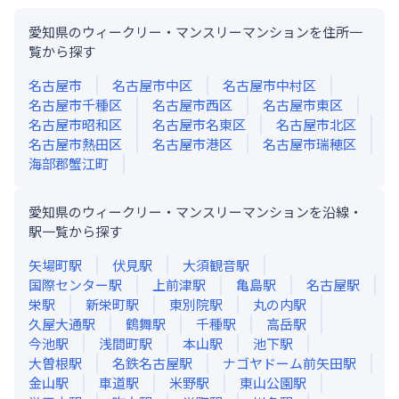
愛知県のウィークリー・マンスリーマンションを住所一
覧から探す
名古屋市
名古屋市中区
名古屋市中村区
名古屋市千種区
名古屋市西区
名古屋市東区
名古屋市昭和区
名古屋市名東区
名古屋市北区
名古屋市熱田区
名古屋市港区
名古屋市瑞穂区
海部郡蟹江町
愛知県のウィークリー・マンスリーマンションを沿線・
駅一覧から探す
矢場町
駅
伏見
駅
大須観音
駅
国際センター
駅
上前津
駅
亀島
駅
名古屋
駅
栄
駅
新栄町
駅
東別院
駅
丸の内
駅
久屋大通
駅
鶴舞
駅
千種
駅
高岳
駅
今池
駅
浅間町
駅
本山
駅
池下
駅
大曽根
駅
名鉄名古屋
駅
ナゴヤドーム前矢田
駅
金山
駅
車道
駅
米野
駅
東山公園
駅