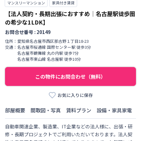
マンスリーマンション
家具付き賃貸
【法人契約・長期出張におすすめ｜名古屋駅徒歩圏
の希少な1LDK】
お問合せ番号 :
20149
住所：
愛知県
名古屋市西区
那古野
１丁目
18-23
交通：
名古屋市桜通線
国際センター駅
徒歩
3
分
名古屋市鶴舞線
丸の内駅
徒歩
7
分
名古屋市東山線
名古屋駅
徒歩
10
分
この物件にお問合わせ（無料）
お気に入りに保存
部屋概要
間取図・写真
賃料プラン
設備・家具家電
自動車関連企業、製造業、IT企業などの法人様に、出張・研
修・長期プロジェクトでご利用いただいております。法人契