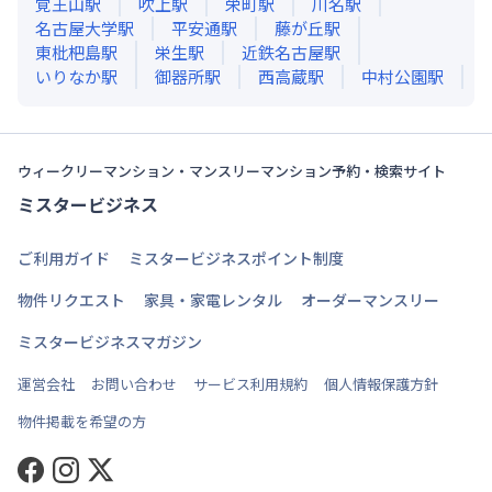
覚王山
駅
吹上
駅
栄町
駅
川名
駅
名古屋大学
駅
平安通
駅
藤が丘
駅
東枇杷島
駅
栄生
駅
近鉄名古屋
駅
いりなか
駅
御器所
駅
西高蔵
駅
中村公園
駅
ウィークリーマンション・マンスリーマンション予約・検索サイト
ミスタービジネス
ご利用ガイド
ミスタービジネスポイント制度
物件リクエスト
家具・家電レンタル
オーダーマンスリー
ミスタービジネスマガジン
運営会社
お問い合わせ
サービス利用規約
個人情報保護方針
物件掲載を希望の方
Facebook
Instagram
Twitter