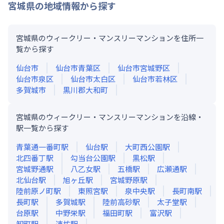
宮城県
の地域情報から探す
宮城県のウィークリー・マンスリーマンションを住所一
覧から探す
仙台市
仙台市青葉区
仙台市宮城野区
仙台市泉区
仙台市太白区
仙台市若林区
多賀城市
黒川郡大和町
宮城県のウィークリー・マンスリーマンションを沿線・
駅一覧から探す
青葉通一番町
駅
仙台
駅
大町西公園
駅
北四番丁
駅
勾当台公園
駅
黒松
駅
宮城野通
駅
八乙女
駅
五橋
駅
広瀬通
駅
北仙台
駅
旭ヶ丘
駅
宮城野原
駅
陸前原ノ町
駅
東照宮
駅
泉中央
駅
長町南
駅
長町
駅
多賀城
駅
陸前高砂
駅
太子堂
駅
台原
駅
中野栄
駅
福田町
駅
富沢
駅
卸町
駅
連坊
駅