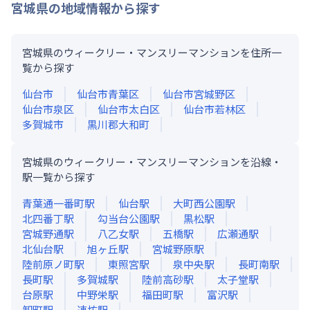
宮城県
の地域情報から探す
宮城県のウィークリー・マンスリーマンションを住所一
覧から探す
仙台市
仙台市青葉区
仙台市宮城野区
仙台市泉区
仙台市太白区
仙台市若林区
多賀城市
黒川郡大和町
宮城県のウィークリー・マンスリーマンションを沿線・
駅一覧から探す
青葉通一番町
駅
仙台
駅
大町西公園
駅
北四番丁
駅
勾当台公園
駅
黒松
駅
宮城野通
駅
八乙女
駅
五橋
駅
広瀬通
駅
北仙台
駅
旭ヶ丘
駅
宮城野原
駅
陸前原ノ町
駅
東照宮
駅
泉中央
駅
長町南
駅
長町
駅
多賀城
駅
陸前高砂
駅
太子堂
駅
台原
駅
中野栄
駅
福田町
駅
富沢
駅
卸町
駅
連坊
駅