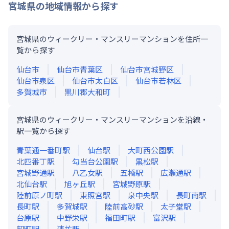
宮城県
の地域情報から探す
宮城県のウィークリー・マンスリーマンションを住所一
覧から探す
仙台市
仙台市青葉区
仙台市宮城野区
仙台市泉区
仙台市太白区
仙台市若林区
多賀城市
黒川郡大和町
宮城県のウィークリー・マンスリーマンションを沿線・
駅一覧から探す
青葉通一番町
駅
仙台
駅
大町西公園
駅
北四番丁
駅
勾当台公園
駅
黒松
駅
宮城野通
駅
八乙女
駅
五橋
駅
広瀬通
駅
北仙台
駅
旭ヶ丘
駅
宮城野原
駅
陸前原ノ町
駅
東照宮
駅
泉中央
駅
長町南
駅
長町
駅
多賀城
駅
陸前高砂
駅
太子堂
駅
台原
駅
中野栄
駅
福田町
駅
富沢
駅
卸町
駅
連坊
駅