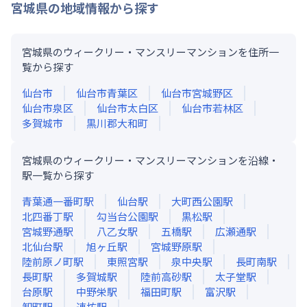
宮城県
の地域情報から探す
宮城県のウィークリー・マンスリーマンションを住所一
覧から探す
仙台市
仙台市青葉区
仙台市宮城野区
仙台市泉区
仙台市太白区
仙台市若林区
多賀城市
黒川郡大和町
宮城県のウィークリー・マンスリーマンションを沿線・
駅一覧から探す
青葉通一番町
駅
仙台
駅
大町西公園
駅
北四番丁
駅
勾当台公園
駅
黒松
駅
宮城野通
駅
八乙女
駅
五橋
駅
広瀬通
駅
北仙台
駅
旭ヶ丘
駅
宮城野原
駅
陸前原ノ町
駅
東照宮
駅
泉中央
駅
長町南
駅
長町
駅
多賀城
駅
陸前高砂
駅
太子堂
駅
台原
駅
中野栄
駅
福田町
駅
富沢
駅
卸町
駅
連坊
駅