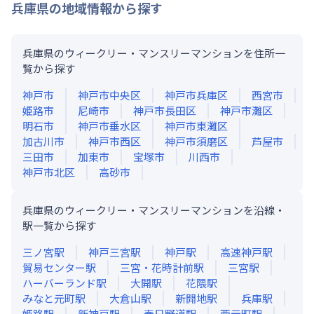
兵庫県
の地域情報から探す
兵庫県のウィークリー・マンスリーマンションを住所一
覧から探す
神戸市
神戸市中央区
神戸市兵庫区
西宮市
姫路市
尼崎市
神戸市長田区
神戸市灘区
明石市
神戸市垂水区
神戸市東灘区
加古川市
神戸市西区
神戸市須磨区
芦屋市
三田市
加東市
宝塚市
川西市
神戸市北区
高砂市
兵庫県のウィークリー・マンスリーマンションを沿線・
駅一覧から探す
三ノ宮
駅
神戸三宮
駅
神戸
駅
高速神戸
駅
貿易センター
駅
三宮・花時計前
駅
三宮
駅
ハーバーランド
駅
大開
駅
花隈
駅
みなと元町
駅
大倉山
駅
新開地
駅
兵庫
駅
姫路
駅
新神戸
駅
春日野道
駅
西元町
駅