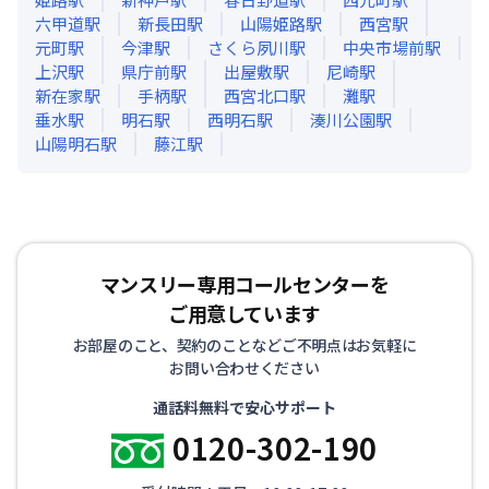
六甲道
駅
新長田
駅
山陽姫路
駅
西宮
駅
元町
駅
今津
駅
さくら夙川
駅
中央市場前
駅
上沢
駅
県庁前
駅
出屋敷
駅
尼崎
駅
新在家
駅
手柄
駅
西宮北口
駅
灘
駅
垂水
駅
明石
駅
西明石
駅
湊川公園
駅
山陽明石
駅
藤江
駅
マンスリー専用コールセンターを
ご用意しています
お部屋のこと、契約のことなどご不明点はお気軽に
お問い合わせください
通話料無料で安心サポート
0120-302-190