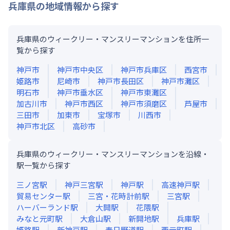
兵庫県
の地域情報から探す
兵庫県のウィークリー・マンスリーマンションを住所一
覧から探す
神戸市
神戸市中央区
神戸市兵庫区
西宮市
姫路市
尼崎市
神戸市長田区
神戸市灘区
明石市
神戸市垂水区
神戸市東灘区
加古川市
神戸市西区
神戸市須磨区
芦屋市
三田市
加東市
宝塚市
川西市
神戸市北区
高砂市
兵庫県のウィークリー・マンスリーマンションを沿線・
駅一覧から探す
三ノ宮
駅
神戸三宮
駅
神戸
駅
高速神戸
駅
貿易センター
駅
三宮・花時計前
駅
三宮
駅
ハーバーランド
駅
大開
駅
花隈
駅
みなと元町
駅
大倉山
駅
新開地
駅
兵庫
駅
姫路
駅
新神戸
駅
春日野道
駅
西元町
駅