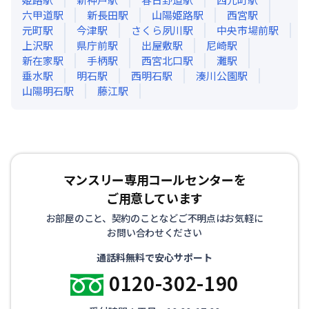
六甲道
駅
新長田
駅
山陽姫路
駅
西宮
駅
元町
駅
今津
駅
さくら夙川
駅
中央市場前
駅
上沢
駅
県庁前
駅
出屋敷
駅
尼崎
駅
新在家
駅
手柄
駅
西宮北口
駅
灘
駅
垂水
駅
明石
駅
西明石
駅
湊川公園
駅
山陽明石
駅
藤江
駅
マンスリー専用コールセンターを
ご用意しています
お部屋のこと、契約のことなどご不明点はお気軽に
お問い合わせください
通話料無料で安心サポート
0120-302-190