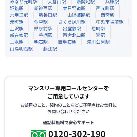
みなと元町
駅
大倉山
駅
新開地
駅
兵庫
駅
姫路
駅
新神戸
駅
春日野道
駅
西元町
駅
六甲道
駅
新長田
駅
山陽姫路
駅
西宮
駅
元町
駅
今津
駅
さくら夙川
駅
中央市場前
駅
上沢
駅
県庁前
駅
出屋敷
駅
尼崎
駅
新在家
駅
手柄
駅
西宮北口
駅
灘
駅
垂水
駅
明石
駅
西明石
駅
湊川公園
駅
山陽明石
駅
藤江
駅
マンスリー専用コールセンターを
ご用意しています
お部屋のこと、契約のことなどご不明点はお気軽に
お問い合わせください
通話料無料で安心サポート
0120-302-190