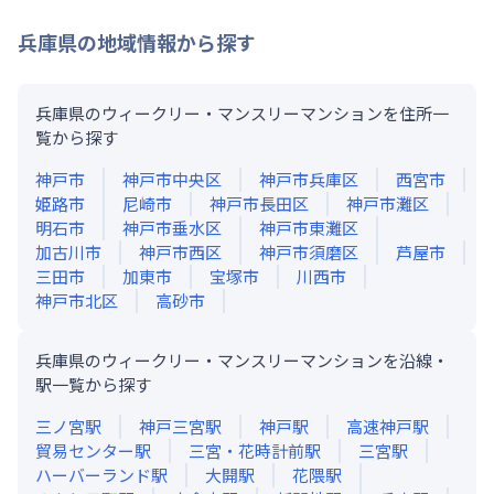
兵庫県
の地域情報から探す
兵庫県のウィークリー・マンスリーマンションを住所一
覧から探す
神戸市
神戸市中央区
神戸市兵庫区
西宮市
姫路市
尼崎市
神戸市長田区
神戸市灘区
明石市
神戸市垂水区
神戸市東灘区
加古川市
神戸市西区
神戸市須磨区
芦屋市
三田市
加東市
宝塚市
川西市
神戸市北区
高砂市
兵庫県のウィークリー・マンスリーマンションを沿線・
駅一覧から探す
三ノ宮
駅
神戸三宮
駅
神戸
駅
高速神戸
駅
貿易センター
駅
三宮・花時計前
駅
三宮
駅
ハーバーランド
駅
大開
駅
花隈
駅