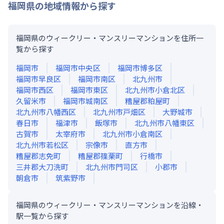
福岡県
の地域情報から探す
福岡県のウィークリー・マンスリーマンションを住所一
覧から探す
福岡市
福岡市中央区
福岡市博多区
福岡市早良区
福岡市南区
北九州市
福岡市西区
福岡市東区
北九州市小倉北区
久留米市
福岡市城南区
糟屋郡粕屋町
北九州市八幡西区
北九州市戸畑区
大野城市
春日市
福津市
飯塚市
北九州市八幡東区
古賀市
太宰府市
北九州市小倉南区
北九州市若松区
宗像市
直方市
糟屋郡志免町
糟屋郡篠栗町
行橋市
三井郡大刀洗町
北九州市門司区
小郡市
朝倉市
筑紫野市
福岡県のウィークリー・マンスリーマンションを沿線・
駅一覧から探す