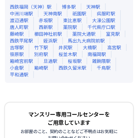
西鉄福岡（天神）
駅
博多
駅
天神
駅
中洲川端
駅
天神南
駅
祇園
駅
呉服町
駅
渡辺通
駅
赤坂
駅
東比恵
駅
大濠公園
駅
唐人町
駅
西新
駅
薬院
駅
千代県庁口
駅
藤崎
駅
櫛田神社前
駅
薬院大通
駅
室見
駅
西鉄平尾
駅
姪浜
駅
馬出九大病院前
駅
吉塚
駅
竹下
駅
井尻
駅
大橋
駅
高宮
駅
笹原
駅
別府
駅
桜並木
駅
南福岡
駅
箱崎宮前
駅
旦過
駅
桜坂
駅
雑餉隈
駅
小倉
駅
箱崎
駅
西鉄久留米
駅
千鳥
駅
平和通
駅
マンスリー専用コールセンターを
ご用意しています
お部屋のこと、契約のことなどご不明点はお気軽に
お問い合わせください