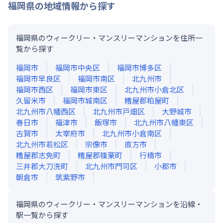
福岡県
の地域情報から探す
福岡県のウィークリー・マンスリーマンションを住所一
覧から探す
福岡市
福岡市中央区
福岡市博多区
福岡市早良区
福岡市南区
北九州市
福岡市西区
福岡市東区
北九州市小倉北区
久留米市
福岡市城南区
糟屋郡粕屋町
北九州市八幡西区
北九州市戸畑区
大野城市
春日市
福津市
飯塚市
北九州市八幡東区
古賀市
太宰府市
北九州市小倉南区
北九州市若松区
宗像市
直方市
糟屋郡志免町
糟屋郡篠栗町
行橋市
三井郡大刀洗町
北九州市門司区
小郡市
朝倉市
筑紫野市
福岡県のウィークリー・マンスリーマンションを沿線・
駅一覧から探す