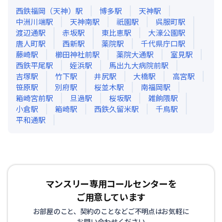
西鉄福岡（天神）
駅
博多
駅
天神
駅
中洲川端
駅
天神南
駅
祇園
駅
呉服町
駅
渡辺通
駅
赤坂
駅
東比恵
駅
大濠公園
駅
唐人町
駅
西新
駅
薬院
駅
千代県庁口
駅
藤崎
駅
櫛田神社前
駅
薬院大通
駅
室見
駅
西鉄平尾
駅
姪浜
駅
馬出九大病院前
駅
吉塚
駅
竹下
駅
井尻
駅
大橋
駅
高宮
駅
笹原
駅
別府
駅
桜並木
駅
南福岡
駅
箱崎宮前
駅
旦過
駅
桜坂
駅
雑餉隈
駅
小倉
駅
箱崎
駅
西鉄久留米
駅
千鳥
駅
平和通
駅
マンスリー専用コールセンターを
ご用意しています
お部屋のこと、契約のことなどご不明点はお気軽に
お問い合わせください