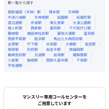
駅一覧から探す
西鉄福岡（天神）
駅
博多
駅
天神
駅
中洲川端
駅
天神南
駅
祇園
駅
呉服町
駅
渡辺通
駅
赤坂
駅
東比恵
駅
大濠公園
駅
唐人町
駅
西新
駅
薬院
駅
千代県庁口
駅
藤崎
駅
櫛田神社前
駅
薬院大通
駅
室見
駅
西鉄平尾
駅
姪浜
駅
馬出九大病院前
駅
吉塚
駅
竹下
駅
井尻
駅
大橋
駅
高宮
駅
笹原
駅
別府
駅
桜並木
駅
南福岡
駅
箱崎宮前
駅
旦過
駅
桜坂
駅
雑餉隈
駅
小倉
駅
箱崎
駅
西鉄久留米
駅
千鳥
駅
平和通
駅
マンスリー専用コールセンターを
ご用意しています