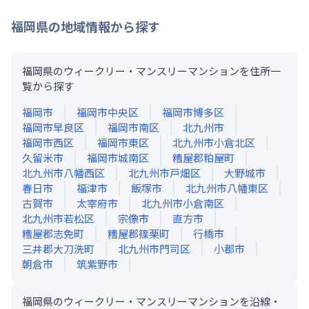
福岡県
の地域情報から探す
福岡県のウィークリー・マンスリーマンションを住所一
覧から探す
福岡市
福岡市中央区
福岡市博多区
福岡市早良区
福岡市南区
北九州市
福岡市西区
福岡市東区
北九州市小倉北区
久留米市
福岡市城南区
糟屋郡粕屋町
北九州市八幡西区
北九州市戸畑区
大野城市
春日市
福津市
飯塚市
北九州市八幡東区
古賀市
太宰府市
北九州市小倉南区
北九州市若松区
宗像市
直方市
糟屋郡志免町
糟屋郡篠栗町
行橋市
三井郡大刀洗町
北九州市門司区
小郡市
朝倉市
筑紫野市
福岡県のウィークリー・マンスリーマンションを沿線・